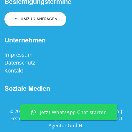
Besichtigungstermine
UMZUG ANFRAGEN
Unternehmen
Impressum
Datenschutz
Kontakt
Soziale Medien
©
2026
Umzugsunternehmen Stoiber Rosenheim |
Jetzt WhatsApp Chat starten
Erstellt von
webdesignerr München
und
Local SEO
Agentur GmbH
.